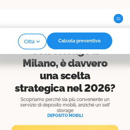
Calcola preventivo
Città
3
MINUTI DI LETTURA
Self storage a
Milano, è davvero
una scelta
strategica nel 2026?
Scopriamo perché sia più conveniente un
servizio di deposito mobili, anziché un self
storage
DEPOSITO MOBILI