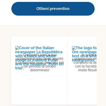
Ottieni preventivo
'Con pochi click si può
'In pochi click s
richiedere il ritiro degli oggetti
organizzare online un
e la custodia in un deposito per
completo di deposito
un periodo di tempo
con la facoltà di spo
determinato'
modo flessibile e 