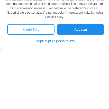
"Accetta" acconsenti all'utilizzo di tutti i cookie. Cliccando su "Rifiuta tutti"
rifiuti i cookie non necessari. Per gestire le tue preferenze clicca su
"Scopri di più e personalizza" o per maggiori informazioni visita la nostra
Cookie Policy.
© Wetacoo SRL - P.IVA 15991751007
info@wetacoo.com
Rifiuta tutti
Accetta
Scopri di più e personalizza