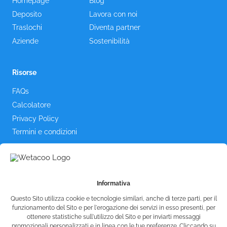
Homepage
Blog
Deposito
Lavora con noi
Traslochi
Diventa partner
Aziende
Sostenibilità
Risorse
FAQs
Calcolatore
Privacy Policy
Termini e condizioni
Contattaci
Informativa
Questo Sito utilizza cookie e tecnologie similari, anche di terze parti, per il
funzionamento del Sito e per l'erogazione dei servizi in esso presenti, per
ottenere statistiche sull'utilizzo del Sito e per inviarti messaggi
promozionali personalizzati e in linea con le tue preferenze. Cliccando su