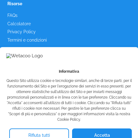
Risorse
FAQs
Calcolatore
Privacy Policy
Termini e condizioni
Contattaci
Informativa
Questo Sito utilizza cookie e tecnologie similari, anche di terze parti, per il
funzionamento del Sito e per l'erogazione dei servizi in esso presenti, per
ottenere statistiche sull'utilizzo del Sito e per inviarti messaggi
promozionali personalizzati e in linea con le tue preferenze. Cliccando su
"Accetta" acconsenti all'utilizzo di tutti i cookie. Cliccando su "Rifiuta tutti"
rifiuti i cookie non necessari. Per gestire le tue preferenze clicca su
"Scopri di più e personalizza" o per maggiori informazioni visita la nostra
Cookie Policy.
© Wetacoo SRL - P.IVA 15991751007
info@wetacoo.com
Rifiuta tutti
Accetta