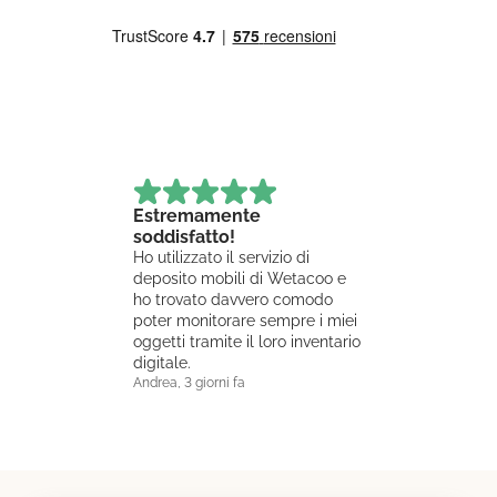
Estremamente
Molto dispo
soddisfatto!
comunicati
Ho utilizzato il servizio di
Chiarezza del
deposito mobili di Wetacoo e
prezzi molto 
ho trovato davvero comodo
composta da 
poter monitorare sempre i miei
giovanissimi,
oggetti tramite il loro inventario
lavoro molto
digitale.
faticoso con 
Andrea, 3 giorni fa
coscienza e a
Chiara, 6 giorni 