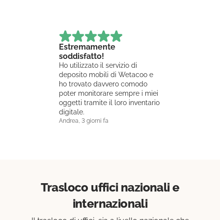
Estremamente
Molto dispo
soddisfatto!
comunicati
Ho utilizzato il servizio di
Chiarezza del
deposito mobili di Wetacoo e
prezzi molto 
ho trovato davvero comodo
composta da 
poter monitorare sempre i miei
giovanissimi,
oggetti tramite il loro inventario
lavoro molto
digitale.
faticoso con 
Andrea, 3 giorni fa
coscienza e a
Chiara, 6 giorni 
Trasloco uffici nazionali e
internazionali