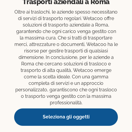
Trasporti aziendali a Roma
Oltre ai traslochi, le aziende spesso necessitano
di servizi di trasporto regolari. Wetacoo offre
soluzioni di trasporto aziendale a Roma,
garantendo che ogni carico venga gestito con
la massima cura. Che si tratti di trasportare
merci, attrezzature o documenti, Wetacoo ha le
risorse per gestire trasporti di qualsiasi
dimensione. In conclusione, per le aziende a
Roma che cercano soluzioni di trasloco e
trasporto di alta qualità, Wetacoo emerge
come la scelta ideale. Con una gamma
completa di servizi e un approccio
personalizzato, garantiscono che ogni trasloco
o trasporto venga gestito con la massima
professionalità.
Seleziona gli oggetti