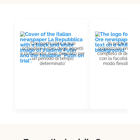
'Con pochi click si può
'In pochi click s
richiedere il ritiro degli oggetti
organizzare online un
e la custodia in un deposito per
completo di deposito
un periodo di tempo
con la facoltà di spo
determinato'
modo flessibile e 