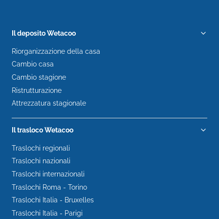
Il deposito Wetacoo
Riorganizzazione della casa
Cambio casa
Cambio stagione
Ristrutturazione
Attrezzatura stagionale
Il trasloco Wetacoo
Traslochi regionali
Traslochi nazionali
Traslochi internazionali
Traslochi Roma - Torino
Traslochi Italia - Bruxelles
Traslochi Italia - Parigi