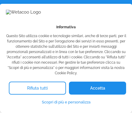
Contattaci
Informativa
Questo Sito utilizza cookie e tecnologie similari, anche di terze parti, per il
funzionamento del Sito e per l'erogazione dei servizi in esso presenti, per
ottenere statistiche sull'utilizzo del Sito e per inviarti messaggi
promozionali personalizzati e in linea con le tue preferenze. Cliccando su
"Accetta" acconsenti all'utilizzo di tutti i cookie. Cliccando su "Rifiuta tutti"
rifiuti i cookie non necessari. Per gestire le tue preferenze clicca su
"Scopri di più e personalizza" o per maggiori informazioni visita la nostra
Cookie Policy.
© Wetacoo SRL - P.IVA 15991751007
info@wetacoo.com
Rifiuta tutti
Accetta
Scopri di più e personalizza