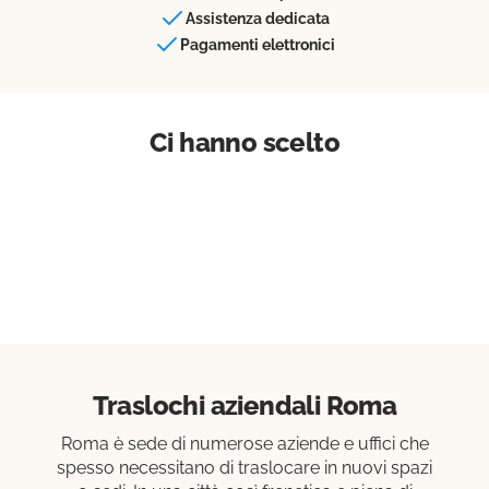
Assistenza dedicata
Pagamenti elettronici
Ci hanno scelto
Traslochi aziendali Roma
Roma è sede di numerose aziende e uffici che
spesso necessitano di traslocare in nuovi spazi