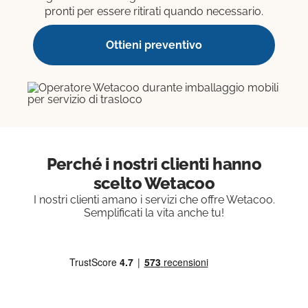
pronti per essere ritirati quando necessario.
Ottieni preventivo
Perché i nostri clienti hanno
scelto Wetacoo
I nostri clienti amano i servizi che offre Wetacoo.
Semplificati la vita anche tu!