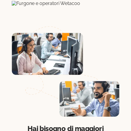
Hai bisogno di maggiori