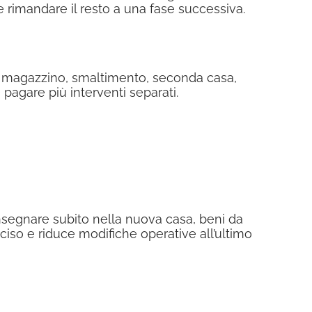
e rimandare il resto a una fase successiva.
e, magazzino, smaltimento, seconda casa,
 pagare più interventi separati.
nsegnare subito nella nuova casa, beni da
ciso e riduce modifiche operative all’ultimo