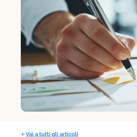
Vai a tutti gli articoli