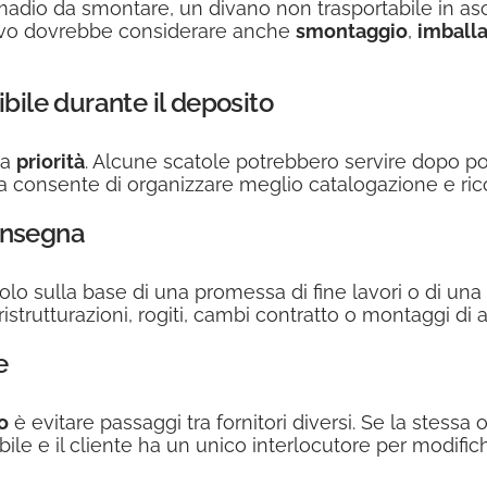
adio da smontare, un divano non trasportabile in asce
tivo dovrebbe considerare anche
smontaggio
,
imball
bile durante il deposito
sa
priorità
. Alcune scatole potrebbero servire dopo poch
a consente di organizzare meglio catalogazione e ric
consegna
lo sulla base di una promessa di fine lavori o di una
 ristrutturazioni, rogiti, cambi contratto o montaggi di 
e
o
è evitare passaggi tra fornitori diversi. Se la stessa 
gibile e il cliente ha un unico interlocutore per modif