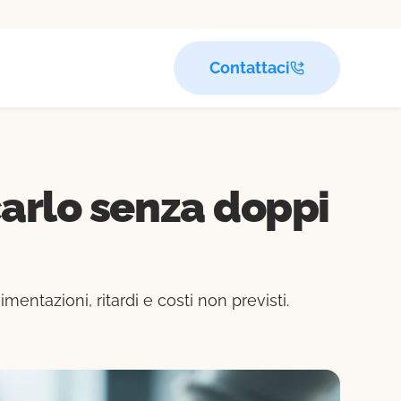
Contattaci
carlo senza doppi
ntazioni, ritardi e costi non previsti.