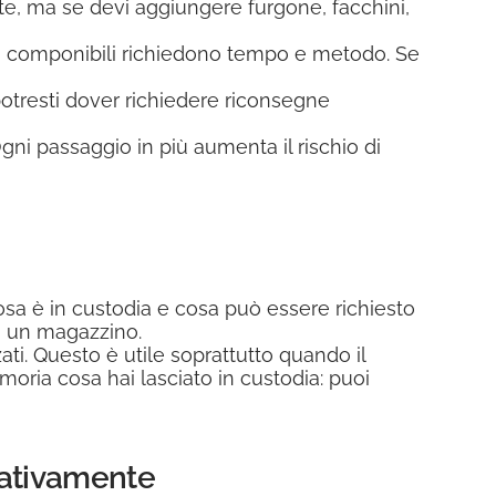
e, ma se devi aggiungere furgone, facchini,
bili componibili richiedono tempo e metodo. Se
otresti dover richiedere riconsegne
Ogni passaggio in più aumenta il rischio di
cosa è in custodia e cosa può essere richiesto
ro un magazzino.
ati. Questo è utile soprattutto quando il
oria cosa hai lasciato in custodia: puoi
rativamente