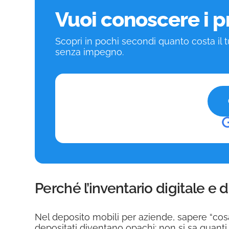
Vuoi conoscere i p
Scopri in pochi secondi quanto costa il 
senza impegno.
Perché l’inventario digitale e d
Nel deposito mobili per aziende, sapere “cosa
depositati diventano opachi: non si sa quanti