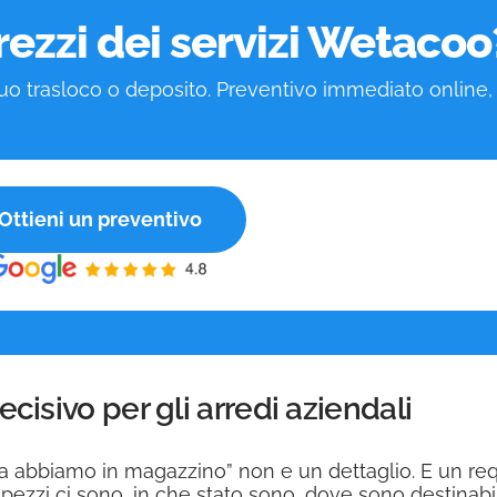
rezzi dei servizi Wetacoo
tuo trasloco o deposito. Preventivo immediato online,
Ottieni un preventivo
ecisivo per gli arredi aziendali
 abbiamo in magazzino” non e un dettaglio. E un requi
 pezzi ci sono, in che stato sono, dove sono destinab