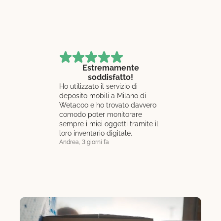
Estremamente
Molto dispo
soddisfatto!
comunicati
Ho utilizzato il servizio di
Chiarezza del
deposito mobili a Milano di
prezzi molto 
Wetacoo e ho trovato davvero
composta da 
comodo poter monitorare
giovanissimi,
sempre i miei oggetti tramite il
lavoro molto
loro inventario digitale.
faticoso con 
Andrea, 3 giorni fa
coscienza e a
Chiara, 6 giorni 