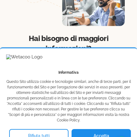
Hai bisogno di maggiori
informazioni?
I nostri operatori sono a tua completa
disposizione per rispondere a qualsiasi dubbio
Informativa
o domanda
Questo Sito utilizza cookie e tecnologie similari, anche di terze parti, per il
funzionamento del Sito e per l'erogazione dei servizi in esso presenti, per
ottenere statistiche sull'utilizzo del Sito e per inviarti messaggi
Contattaci
promozionali personalizzati e in linea con le tue preferenze. Cliccando su
"Accetta" acconsenti all'utilizzo di tutti i cookie. Cliccando su "Rifiuta tutti"
rifiuti i cookie non necessari. Per gestire le tue preferenze clicca su
"Scopri di più e personalizza" o per maggiori informazioni visita la nostra
Cookie Policy.
© Wetacoo SRL - P.IVA 15991751007
info@wetacoo.com
Rifiuta tutti
Accetta